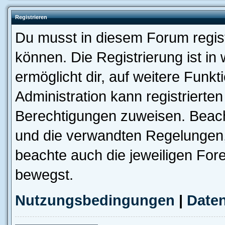
Registrieren
Du musst in diesem Forum regist
können. Die Registrierung ist in
ermöglicht dir, auf weitere Funk
Administration kann registrierte
Berechtigungen zuweisen. Beac
und die verwandten Regelungen, b
beachte auch die jeweiligen For
bewegst.
Nutzungsbedingungen
|
Daten