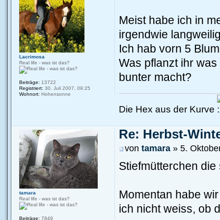
Meist habe ich in me
irgendwie langweilig
Ich hab vorn 5 Blum
Lacrimosa
Was pflanzt ihr was
Real life - was ist das?
bunter macht?
Beiträge:
13722
Registriert:
30. Juli 2007, 09:25
Wohnort:
Hohensonne
Die Hex aus der Kurve
Re: Herbst-Wint
von
tamara
» 5. Oktobe
Stiefmütterchen die 
Momentan habe wir 
tamara
Real life - was ist das?
ich nicht weiss, ob 
Beiträge:
7849