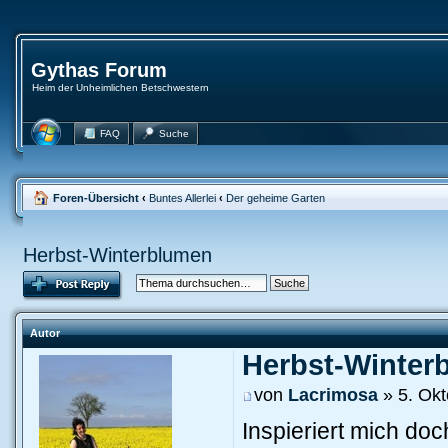
Gythas Forum
Heim der Unheimlichen Betschwestern
FAQ
Suche
Foren-Übersicht
‹
Buntes Allerlei
‹
Der geheime Garten
Herbst-Winterblumen
Autor
Herbst-Winter
von
Lacrimosa
» 5. Okt
Inspieriert mich doch