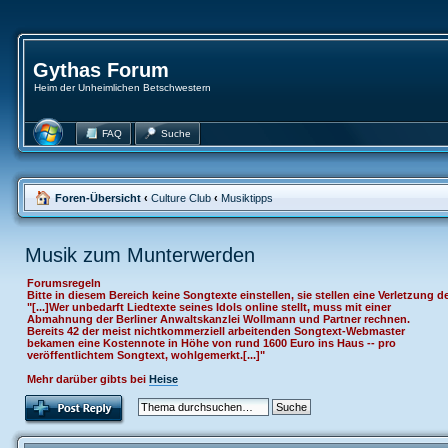
Gythas Forum
Heim der Unheimlichen Betschwestern
FAQ
Suche
Foren-Übersicht
‹
Culture Club
‹
Musiktipps
Musik zum Munterwerden
Forumsregeln
Bitte in diesem Bereich keine Songtexte einstellen, sie stellen eine Verletzu
"[...]Wer unbedarft Liedtexte seines Idols online stellt, muss mit einer
Abmahnung der Berliner Anwaltskanzlei Wollmann und Partner rechnen.
Bereits 42 der meist nichtkommerziell arbeitenden Songtext-Webmaster
bekamen eine Kostennote in Höhe von rund 1600 Euro ins Haus -- pro
veröffentlichtem Songtext, wohlgemerkt.[...]"
Mehr darüber gibts bei
Heise