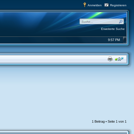
Anmelden
Registrieren
Erweiterte Suche
9:57 PM
1 Beitrag • Seite
1
von
1