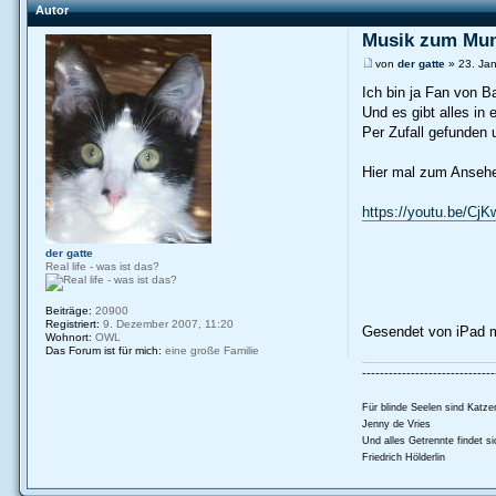
Autor
Musik zum Mun
von
der gatte
» 23. Jan
Ich bin ja Fan von B
Und es gibt alles in 
Per Zufall gefunden 
Hier mal zum Anseh
https://youtu.be/C
der gatte
Real life - was ist das?
Beiträge:
20900
Registriert:
9. Dezember 2007, 11:20
Gesendet von iPad m
Wohnort:
OWL
Das Forum ist für mich:
eine große Familie
------------------------------
Für blinde Seelen sind Katzen
Jenny de Vries
Und alles Getrennte findet si
Friedrich Hölderlin