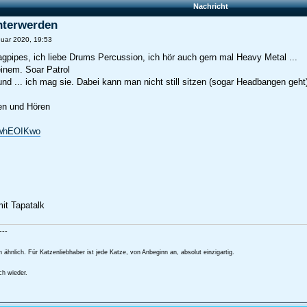
Nachricht
terwerden
uar 2020, 19:53
agpipes, ich liebe Drums Percussion, ich hör auch gern mal Heavy Metal ...
einem. Soar Patrol
und ... ich mag sie. Dabei kann man nicht still sitzen (sogar Headbangen geht
en und Hören
jKwhEOIKwo
it Tapatalk
---
 ähnlich. Für Katzenliebhaber ist jede Katze, von Anbeginn an, absolut einzigartig.
ch wieder.