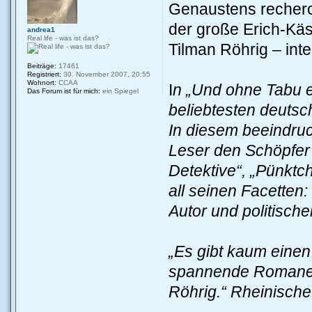
Genaustens recherchi
der große Erich-Kä
andrea1
Real life - was ist das?
Tilman Röhrig – inte
Beiträge:
17461
Registriert:
30. November 2007, 20:55
Wohnort:
CCAA
I
n „Und ohne Tabu ex
Das Forum ist für mich:
ein Spiegel
beliebtesten deutsch
In diesem beeindru
Leser den Schöpfer 
Detektive“, „Pünktc
all seinen Facetten
Autor und politisch
„Es gibt kaum einen
spannende Romane 
Röhrig.“ Rheinische