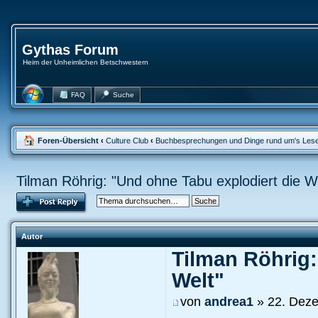
Gythas Forum
Heim der Unheimlichen Betschwestern
FAQ
Suche
Foren-Übersicht
‹
Culture Club
‹
Buchbesprechungen und Dinge rund um's Les
Tilman Röhrig: "Und ohne Tabu explodiert die W
Autor
Tilman Röhrig:
Welt"
von
andrea1
» 22. Deze