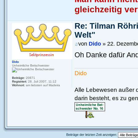
gleichzeitig ver
Re: Tilman Röhri
Welt"
von
Dido
» 22. Dezembe
Oh Danke dafür An
Dido
Unheimliche Betschwester
Dido
Beiträge:
20871
Registriert:
28. Juli 2007, 11:12
Wohnort:
am liebsten auf Madeira
Alle Lebewesen außer 
darin besteht, es zu ge
Beiträge der letzten Zeit anzeigen: