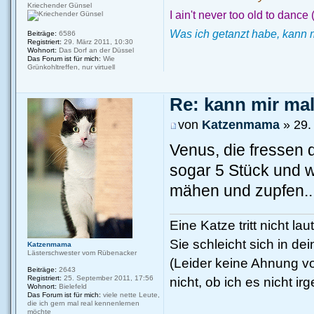
Kriechender Günsel
I ain't never too old to dance
Was ich getanzt habe, kann 
Beiträge:
6586
Registriert:
29. März 2011, 10:30
Wohnort:
Das Dorf an der Düssel
Das Forum ist für mich:
Wie
Grünkohltreffen, nur virtuell
Re: kann mir mal.
von
Katzenmama
» 29.
Venus, die fressen d
sogar 5 Stück und w
mähen und zupfen...
Eine Katze tritt nicht la
Sie schleicht sich in de
Katzenmama
Lästerschwester vom Rübenacker
(Leider keine Ahnung vo
Beiträge:
2643
Registriert:
25. September 2011, 17:56
nicht, ob ich es nicht 
Wohnort:
Bielefeld
Das Forum ist für mich:
viele nette Leute,
die ich gern mal real kennenlernen
möchte