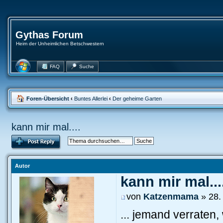
Gythas Forum
Heim der Unheimlichen Betschwestern
FAQ
Suche
Foren-Übersicht
‹
Buntes Allerlei
‹
Der geheime Garten
kann mir mal....
Autor
kann mir mal...
von
Katzenmama
» 28.
... jemand verraten