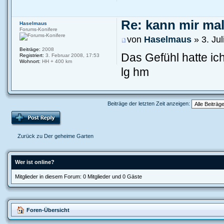
Re: kann mir mal.
Haselmaus
Forums-Konifere
von
Haselmaus
» 3. Jul
Beiträge:
2008
Das Gefühl hatte ic
Registriert:
3. Februar 2008, 17:53
Wohnort:
HH + 400 km
lg hm
Beiträge der letzten Zeit anzeigen:
Zurück zu Der geheime Garten
Wer ist online?
Mitglieder in diesem Forum: 0 Mitglieder und 0 Gäste
Foren-Übersicht