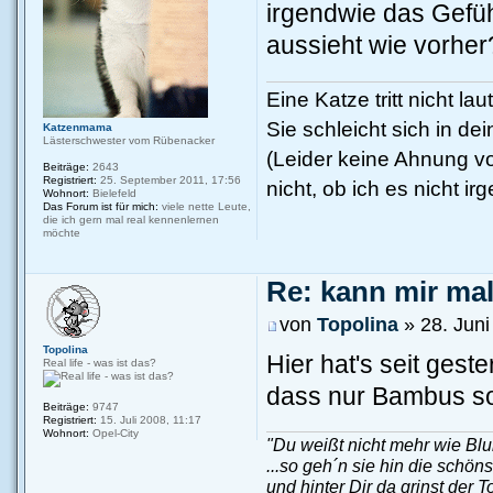
irgendwie das Gefüh
aussieht wie vorher
Eine Katze tritt nicht la
Sie schleicht sich in de
Katzenmama
Lästerschwester vom Rübenacker
(Leider keine Ahnung vo
Beiträge:
2643
Registriert:
25. September 2011, 17:56
nicht, ob ich es nicht 
Wohnort:
Bielefeld
Das Forum ist für mich:
viele nette Leute,
die ich gern mal real kennenlernen
möchte
Re: kann mir mal.
von
Topolina
» 28. Juni
Topolina
Hier hat's seit gest
Real life - was ist das?
dass nur Bambus so
Beiträge:
9747
Registriert:
15. Juli 2008, 11:17
Wohnort:
Opel-City
"Du weißt nicht mehr wie Blu
...so geh´n sie hin die schön
und hinter Dir da grinst der T