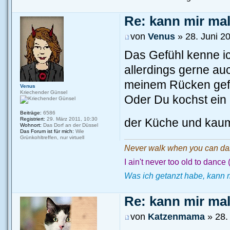
Re: kann mir mal.
von
Venus
» 28. Juni 2
Das Gefühl kenne ic
allerdings gerne au
meinem Rücken gefüh
Venus
Kriechender Günsel
Oder Du kochst ein 
Beiträge:
6586
der Küche und kaum
Registriert:
29. März 2011, 10:30
Wohnort:
Das Dorf an der Düssel
Das Forum ist für mich:
Wie
Grünkohltreffen, nur virtuell
Never walk when you can d
I ain't never too old to dance
Was ich getanzt habe, kann 
Re: kann mir mal.
von
Katzenmama
» 28.