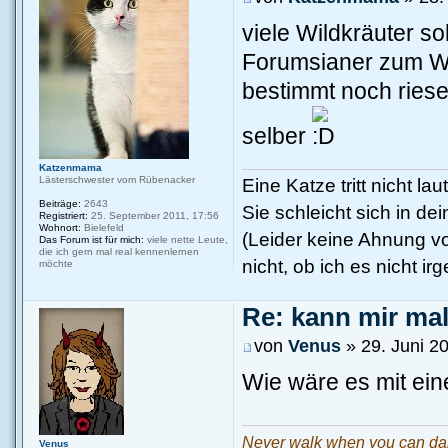
viele Wildkräuter so
Forumsianer zum Wi
bestimmt noch ries
selber
Katzenmama
Lästerschwester vom Rübenacker
Eine Katze tritt nicht la
Beiträge:
2643
Sie schleicht sich in de
Registriert:
25. September 2011, 17:56
Wohnort:
Bielefeld
(Leider keine Ahnung vo
Das Forum ist für mich:
viele nette Leute,
die ich gern mal real kennenlernen
nicht, ob ich es nicht 
möchte
Re: kann mir mal.
von
Venus
» 29. Juni 2
Wie wäre es mit ei
Never walk when you can d
Venus