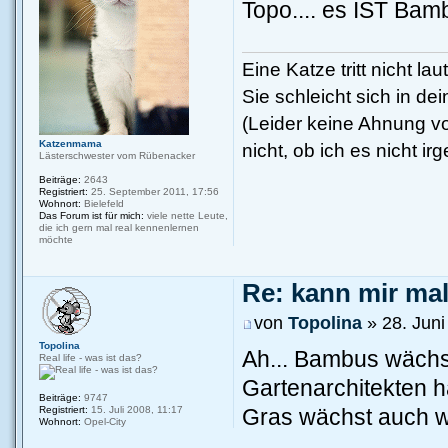
Topo.... es IST Bamb
Eine Katze tritt nicht la
Sie schleicht sich in de
(Leider keine Ahnung vo
Katzenmama
nicht, ob ich es nicht 
Lästerschwester vom Rübenacker
Beiträge:
2643
Registriert:
25. September 2011, 17:56
Wohnort:
Bielefeld
Das Forum ist für mich:
viele nette Leute,
die ich gern mal real kennenlernen
möchte
Re: kann mir mal.
von
Topolina
» 28. Juni
Topolina
Ah... Bambus wächst
Real life - was ist das?
Gartenarchitekten h
Beiträge:
9747
Gras wächst auch w
Registriert:
15. Juli 2008, 11:17
Wohnort:
Opel-City