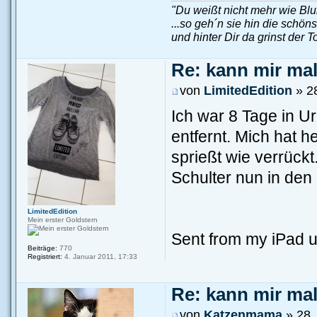
"Du weißt nicht mehr wie Blu
...so geh´n sie hin die schön
und hinter Dir da grinst der T
Re: kann mir mal.
von
LimitedEdition
» 28
Ich war 8 Tage in U
entfernt. Mich hat h
sprießt wie verrückt
Schulter nun in den G
LimitedEdition
Mein erster Goldstern
Sent from my iPad 
Beiträge:
770
Registriert:
4. Januar 2011, 17:33
Re: kann mir mal.
von
Katzenmama
» 28.