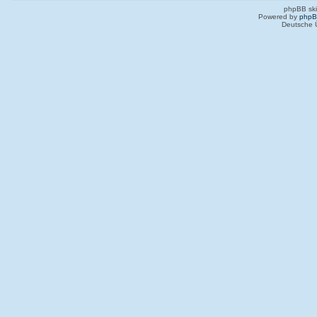
phpBB ski
Powered by
php
Deutsche 