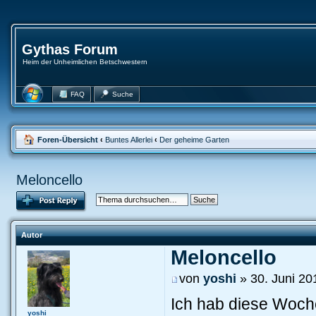
Gythas Forum
Heim der Unheimlichen Betschwestern
FAQ
Suche
Foren-Übersicht
‹
Buntes Allerlei
‹
Der geheime Garten
Meloncello
Autor
Meloncello
von
yoshi
» 30. Juni 20
Ich hab diese Woche 
yoshi