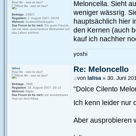
Meloncella. Sieht a
Real life - was ist das?
weniger wässrig. Si
Beiträge:
13927
Registriert:
2. August 2007, 08:04
hauptsächlich hier 
Wohnort:
Südtirol/Oberbayern
Das Forum ist für mich:
Ein guter Freund,
den Kernen (auch be
der mir viele verschiedene Blickwinkel auf
das Leben eröffnet
kauf ich nachher noc
yoshi
Re: Meloncello
lalisa
Real life - was ist das?
von
lalisa
» 30. Juni 20
Beiträge:
7848
"Dolce Cilento Melon
Registriert:
28. August 2007, 09:13
Wohnort:
Allgäu
Das Forum ist für mich:
ein wunderbares
Asyl vor dem Alltag
Ich kenn leider nur 
Aber ausprobieren w